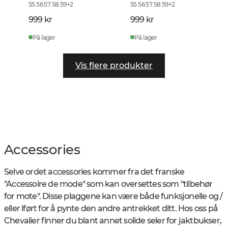
55 56 57 58 59
+
2
55 56 57 58 59
+
2
999 kr
999 kr
På lager
På lager
Vis flere produkter
Accessories
Selve ordet a
ccessories
kommer fra det franske
"Accessoire de mode" som kan oversettes som "tilbehør
for mote".
Disse plaggene kan være både funksjonelle og /
eller iført for å pynte den andre antrekket ditt. Hos oss på
Chevalier
finner du blant annet solide seler for jaktbukser,