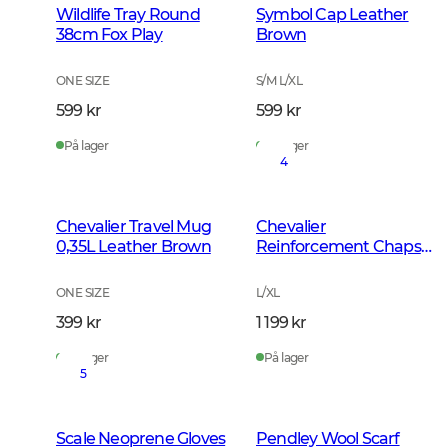
Wildlife Tray Round
Symbol Cap Leather
38cm Fox Play
Brown
ONE SIZE
S/M L/XL
599 kr
599 kr
På lager
På lager
4
Chevalier Travel Mug
Chevalier
0,35L Leather Brown
Reinforcement Chaps
Dark Green
ONE SIZE
L/XL
399 kr
1 199 kr
På lager
På lager
5
Scale Neoprene Gloves
Pendley Wool Scarf