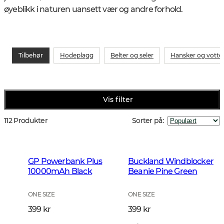
øyeblikk i naturen uansett vær og andre forhold.
Tilbehør
Hodeplagg
Belter og seler
Hansker og votte
Vis filter
112 Produkter
Sorter på
:
GP Powerbank Plus
Buckland Windblocker
10000mAh Black
Beanie Pine Green
ONE SIZE
ONE SIZE
399 kr
399 kr