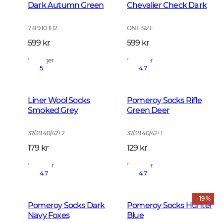
Dark Autumn Green
Chevalier Check Dark
7 8 9 10 11 12
ONE SIZE
599 kr
599 kr
På lager
På lager
5
4.7
Liner Wool Socks
Pomeroy Socks Rifle
Smoked Grey
Green Deer
37/39 40/42
+
2
37/39 40/42
+
1
179 kr
129 kr
På lager
På lager
4.7
4.7
- 19 %
Pomeroy Socks Dark
Pomeroy Socks Hunter
Navy Foxes
Blue