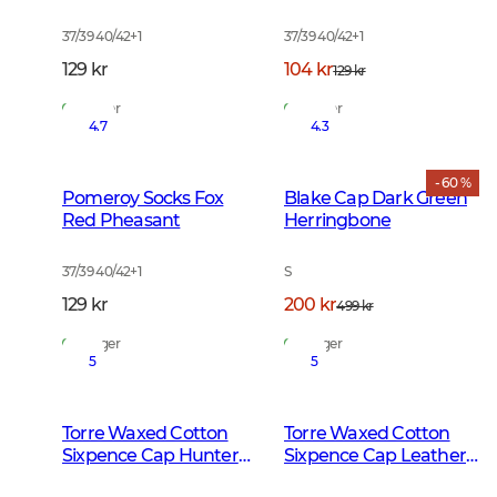
37/39 40/42
+
1
37/39 40/42
+
1
129 kr
104 kr
129 kr
På lager
På lager
4.7
4.3
- 60 %
Pomeroy Socks Fox
Blake Cap Dark Green
Red Pheasant
Herringbone
37/39 40/42
+
1
S
129 kr
200 kr
499 kr
På lager
På lager
5
5
Torre Waxed Cotton
Torre Waxed Cotton
Sixpence Cap Hunter
Sixpence Cap Leather
Brown Checked
Brown