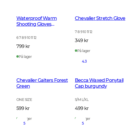
Waterproof Warm
Chevalier Stretch Glove
Shooting Gloves
Leather Brown
7 8 9 10 11 12
6 7 8 9 10 11 12
349 kr
799 kr
På lager
På lager
4.3
Chevalier Gaiters Forest
Becca Waxed Ponytail
Green
Cap burgundy
ONE SIZE
S/M L/XL
599 kr
499 kr
På lager
På lager
5
5