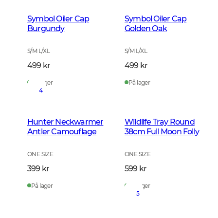
Symbol Oiler Cap
Symbol Oiler Cap
Burgundy
Golden Oak
S/M L/XL
S/M L/XL
499 kr
499 kr
På lager
På lager
4
Hunter Neckwarmer
Wildlife Tray Round
Antler Camouflage
38cm Full Moon Folly
ONE SIZE
ONE SIZE
399 kr
599 kr
På lager
På lager
5