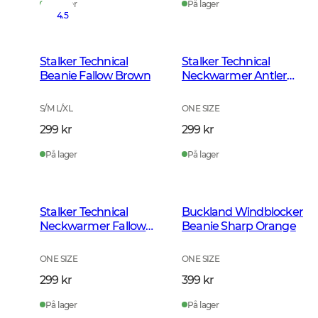
På lager
På lager
4.5
Stalker Technical
Stalker Technical
Beanie Fallow Brown
Neckwarmer Antler
Camouflage
S/M L/XL
ONE SIZE
299 kr
299 kr
På lager
På lager
Stalker Technical
Buckland Windblocker
Neckwarmer Fallow
Beanie Sharp Orange
Brown
ONE SIZE
ONE SIZE
299 kr
399 kr
På lager
På lager