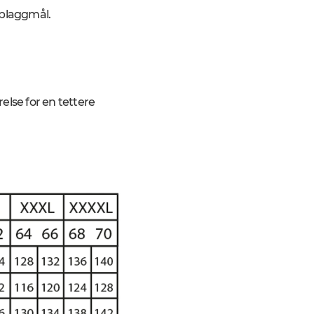
 plaggmål.
else for en tettere