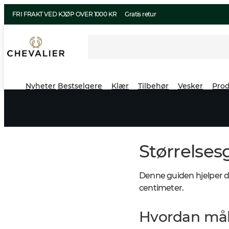
FRI FRAKT VED KJØP OVER 1000 KR
Gratis retur
Nyheter
Bestselgere
Klær
Tilbehør
Vesker
Prod
Størrelses
Denne guiden hjelper deg
centimeter.
Hvordan mål