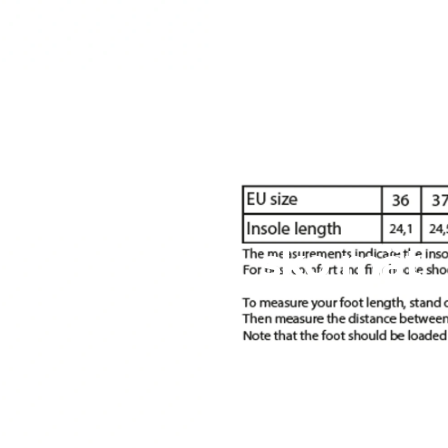
sko mät