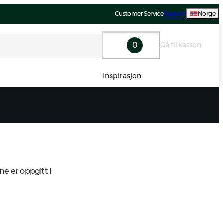
Customer Service
Support
Norge
0
Gå til kassen
Inspirasjon
ne er oppgitt i