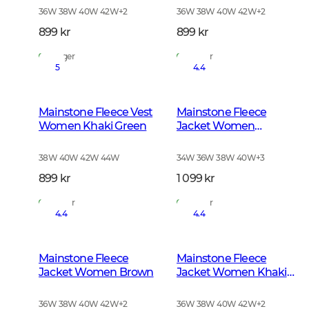
36W 38W 40W 42W
+
2
36W 38W 40W 42W
+
2
899 kr
899 kr
På lager
På lager
5
4.4
Mainstone Fleece Vest
Mainstone Fleece
Women Khaki Green
Jacket Women
Anthracite w Black
38W 40W 42W 44W
34W 36W 38W 40W
+
3
899 kr
1 099 kr
På lager
På lager
4.4
4.4
Mainstone Fleece
Mainstone Fleece
Jacket Women Brown
Jacket Women Khaki
Green
36W 38W 40W 42W
+
2
36W 38W 40W 42W
+
2