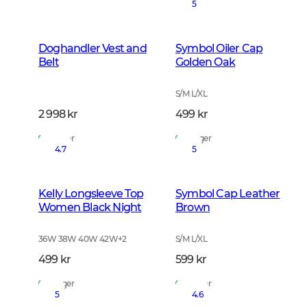
5
Doghandler Vest and
Symbol Oiler Cap
Belt
Golden Oak
S/M L/XL
2 998 kr
499 kr
På lager
På lager
4.7
5
Kelly Longsleeve Top
Symbol Cap Leather
Women Black Night
Brown
36W 38W 40W 42W
+
2
S/M L/XL
499 kr
599 kr
På lager
På lager
5
4.6