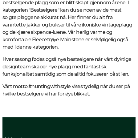
bestselgende plagg som er blitt skapt gjennom årene. I
kategorien "Bestselgere" kan du se noen av de mest
solgte plaggene akkurat nå. Her finner du alt fra
vanntette jakker og bukser til våre ikoniske vintageplagg
og de kjære sixpence-luene. Vår herlig varme og
komfortable Fleecetrøye Mainstone er selvfølgelig også
med i denne kategorien.
Hver sesong fødes også nye bestselgere når vårt dyktige
designteam skaper nye plagg med fantastisk
funksjonalitet samtidig som de alltid fokuserer på stilen.
Vårt motto #huntingwithstyle vises tydelig når du ser på
hvilke bestselgere vi har for øyeblikket.