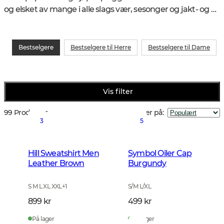
og elsket av mange i alle slags vær, sesonger og jakt- og 
treningsformer.
Bestselgere
Bestselgere til Herre
Bestselgere til Dame
Vis filter
99 Produkter
Sorter på
:
3
5
Hill Sweatshirt Men
Symbol Oiler Cap
Leather Brown
Burgundy
S M L XL XXL
+
1
S/M L/XL
899 kr
499 kr
På lager
På lager