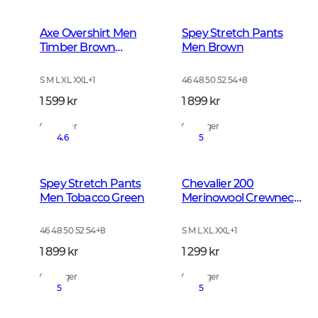
Axe Overshirt Men
Spey Stretch Pants
Timber Brown
Men Brown
Checked
S M L XL XXL
+
1
46 48 50 52 54
+
8
1 599 kr
1 899 kr
På lager
På lager
4.6
5
Spey Stretch Pants
Chevalier 200
Men Tobacco Green
Merinowool Crewneck
Men Tarmac Green
46 48 50 52 54
+
8
S M L XL XXL
+
1
1 899 kr
1 299 kr
På lager
På lager
5
5