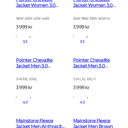
Jacket Women 3.0
Jacket Women 3.0
Autumn Green Deer
Autumn Green
38W 40W 42W 44W
34W 36W 38W 40W
+
4
3 999 kr
3 999 kr
På lager
På lager
3.5
3.5
Pointer Chevalite
Pointer Chevalite
Jacket Men 3.0
Jacket Men 3.0
Autumn Green Deer
Autumn Green
S M XXL XXXL
S M L XL XXL
+
1
3 999 kr
3 999 kr
På lager
På lager
4.3
4.3
Mainstone Fleece
Mainstone Fleece
Jacket Men Anthracite
Jacket Men Brown