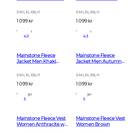
w Black
S M L XL XXL
+
1
S M L XL XXL
+
1
1 099 kr
1 099 kr
På lager
På lager
4.3
4.3
Mainstone Fleece
Mainstone Fleece
Jacket Men Khaki
Jacket Men Autumn
Green
Green
S M L XL XXL
+
1
S M L XL XXL
+
1
1 099 kr
1 099 kr
På lager
På lager
5
5
Mainstone Fleece Vest
Mainstone Fleece Vest
Women Anthracite w
Women Brown
Black