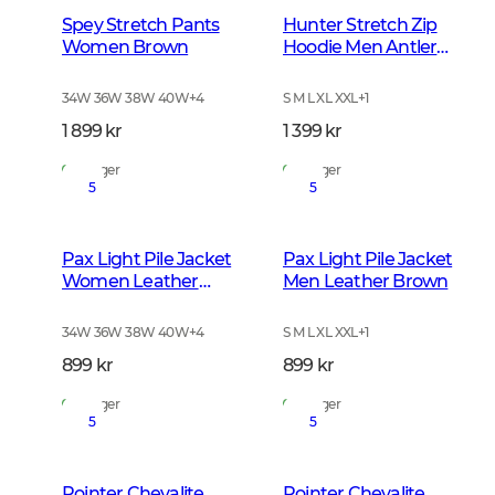
Spey Stretch Pants
Hunter Stretch Zip
Women Brown
Hoodie Men Antler
Camouflage
34W 36W 38W 40W
+
4
S M L XL XXL
+
1
1 899 kr
1 399 kr
På lager
På lager
5
5
Pax Light Pile Jacket
Pax Light Pile Jacket
Women Leather
Men Leather Brown
Brown
34W 36W 38W 40W
+
4
S M L XL XXL
+
1
899 kr
899 kr
På lager
På lager
5
5
Pointer Chevalite
Pointer Chevalite