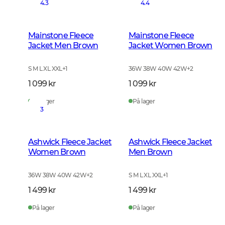
4.3
4.4
Mainstone Fleece
Mainstone Fleece
Jacket Men Brown
Jacket Women Brown
S M L XL XXL
+
1
36W 38W 40W 42W
+
2
1 099 kr
1 099 kr
På lager
På lager
3
Ashwick Fleece Jacket
Ashwick Fleece Jacket
Women Brown
Men Brown
36W 38W 40W 42W
+
2
S M L XL XXL
+
1
1 499 kr
1 499 kr
På lager
På lager