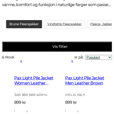
varme, komfort og funksjon i naturlige farger som passer 
året rundt.
Brune Fleecejakker
Vindtette Fleecejakker
Fleece- Jakker t
Vis filter
6 Produkter
Sorter på
:
5
5
Pax Light Pile Jacket
Pax Light Pile Jacket
Women Leather
Men Leather Brown
Brown
34W 36W 38W 40W
+
4
S M L XL XXL
+
1
899 kr
899 kr
På lager
På lager