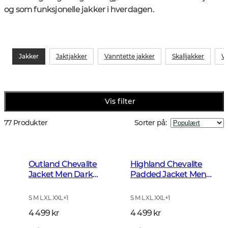
og som funksjonelle jakker i hverdagen.
Jakker
Jaktjakker
Vanntette jakker
Skalljakker
Vi
Vis filter
77 Produkter
Sorter på
:
Outland Chevalite
Highland Chevalite
Jacket Men Dark
Padded Jacket Men
Forrest Green
Dark Forest Green
S M L XL XXL
+
1
S M L XL XXL
+
1
4 499 kr
4 499 kr