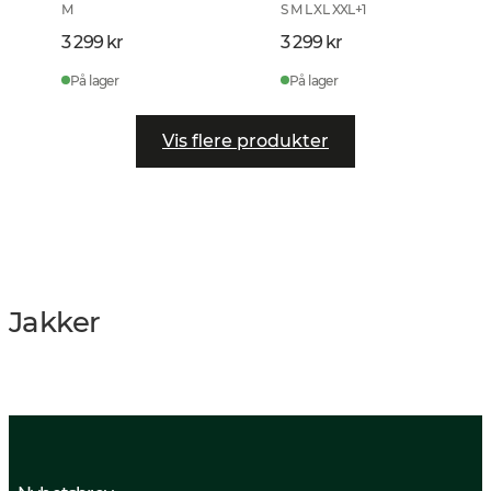
M
S M L XL XXL
+
1
3 299 kr
3 299 kr
På lager
På lager
Vis flere produkter
Jakker