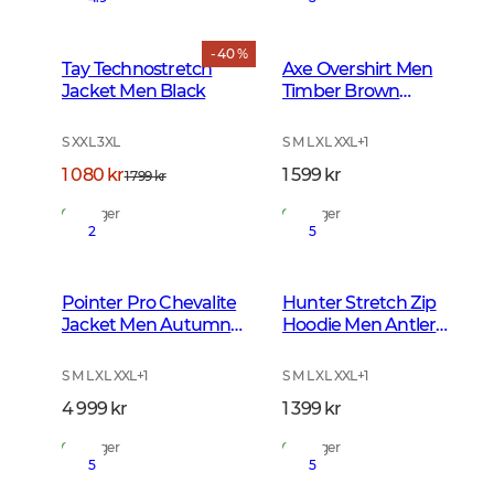
- 40 %
Tay Technostretch
Axe Overshirt Men
Jacket Men Black
Timber Brown
Checked
S XXL 3XL
S M L XL XXL
+
1
1 080 kr
1 599 kr
1 799 kr
På lager
På lager
2
5
Pointer Pro Chevalite
Hunter Stretch Zip
Jacket Men Autumn
Hoodie Men Antler
Green
Camouflage
S M L XL XXL
+
1
S M L XL XXL
+
1
4 999 kr
1 399 kr
På lager
På lager
5
5