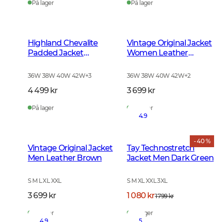
På lager
På lager
Highland Chevalite
Vintage Original Jacket
Padded Jacket
Women Leather
Women Dark Forrest
Brown
Green
36W 38W 40W 42W
+
3
36W 38W 40W 42W
+
2
4 499 kr
3 699 kr
På lager
På lager
4.9
- 40 %
Vintage Original Jacket
Tay Technostretch
Men Leather Brown
Jacket Men Dark Green
S M L XL XXL
S M XL XXL 3XL
3 699 kr
1 080 kr
1 799 kr
På lager
På lager
4.9
5