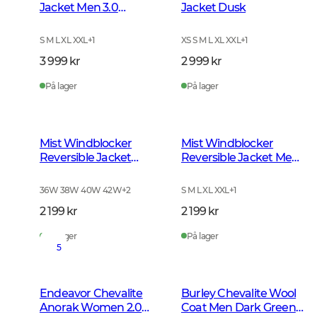
Jacket Men 3.0
Jacket Dusk
Autumn Green
S M L XL XXL
+
1
XS S M L XL XXL
+
1
3 999 kr
2 999 kr
På lager
På lager
Mist Windblocker
Mist Windblocker
Reversible Jacket
Reversible Jacket Men
Women High Vis
High Vis Orange Deer
Orange Deer
36W 38W 40W 42W
+
2
S M L XL XXL
+
1
2 199 kr
2 199 kr
På lager
På lager
5
Endeavor Chevalite
Burley Chevalite Wool
Anorak Women 2.0
Coat Men Dark Green