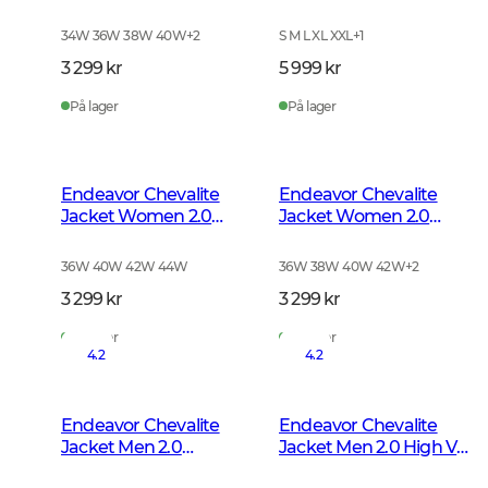
Autumn Green
Melange
34W 36W 38W 40W
+
2
S M L XL XXL
+
1
3 299 kr
5 999 kr
På lager
På lager
Endeavor Chevalite
Endeavor Chevalite
Jacket Women 2.0
Jacket Women 2.0
Autumn Green
High Vis Orange
36W 40W 42W 44W
36W 38W 40W 42W
+
2
3 299 kr
3 299 kr
På lager
På lager
4.2
4.2
Endeavor Chevalite
Endeavor Chevalite
Jacket Men 2.0
Jacket Men 2.0 High Vis
Autumn Green
Orange