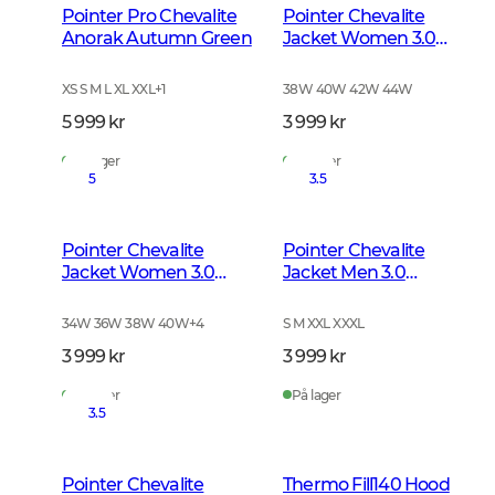
Pointer Pro Chevalite
Pointer Chevalite
Anorak Autumn Green
Jacket Women 3.0
Autumn Green Deer
XS S M L XL XXL
+
1
38W 40W 42W 44W
5 999 kr
3 999 kr
På lager
På lager
5
3.5
Pointer Chevalite
Pointer Chevalite
Jacket Women 3.0
Jacket Men 3.0
Autumn Green
Autumn Green Deer
34W 36W 38W 40W
+
4
S M XXL XXXL
3 999 kr
3 999 kr
På lager
På lager
3.5
Pointer Chevalite
Thermo Fill140 Hood