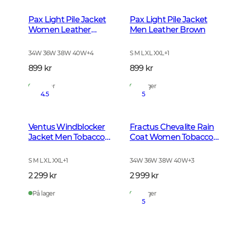
Pax Light Pile Jacket
Pax Light Pile Jacket
Women Leather
Men Leather Brown
Brown
34W 36W 38W 40W
+
4
S M L XL XXL
+
1
899 kr
899 kr
På lager
På lager
4.5
5
Ventus Windblocker
Fractus Chevalite Rain
Jacket Men Tobacco
Coat Women Tobacco
Green
Green
S M L XL XXL
+
1
34W 36W 38W 40W
+
3
2 299 kr
2 999 kr
På lager
På lager
5