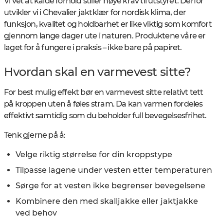
Vi vet at kalde forhold stiller høye krav til utstyret. Derfor
utvikler vi i Chevalier jaktklær for nordisk klima, der
funksjon, kvalitet og holdbarhet er like viktig som komfort
gjennom lange dager ute i naturen. Produktene våre er
laget for å fungere i praksis – ikke bare på papiret.
Hvordan skal en varmevest sitte?
For best mulig effekt bør en varmevest sitte relativt tett
på kroppen uten å føles stram. Da kan varmen fordeles
effektivt samtidig som du beholder full bevegelsesfrihet.
Tenk gjerne på å:
Velge riktig størrelse for din kroppstype
Tilpasse lagene under vesten etter temperaturen
Sørge for at vesten ikke begrenser bevegelsene
Kombinere den med skalljakke eller jaktjakke
ved behov