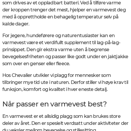
som drives av et oppladbart batteri. Ved å tilføre varme
der kroppen trenger det mest, hjelper en varmevest deg
med å opprettholde en behagelig temperatur selv på
kalde dager.
For jegere, hundeførere og naturentusiaster kan en
varmevest være et verdifullt supplement til lag-på-lag-
prinsippet. Den gir ekstra varme uten å begrense
bevegelsesfriheten og passer like godt under en jaktjakke
som over en genser eller fleece.
Hos Chevalier utvikler vi plagg for mennesker som
tilbringer mye tid ute i naturen. Derfor stiller vi høye krav til
funksjon, komfort og kvalitet i hver eneste detalj.
Når passer en varmevest best?
En varmevest er et allsidig plagg som kan brukes store
deler av året. Den er spesielt verdsatt under aktiviteter der
du veksler mellom bevegelse og stillesitting.