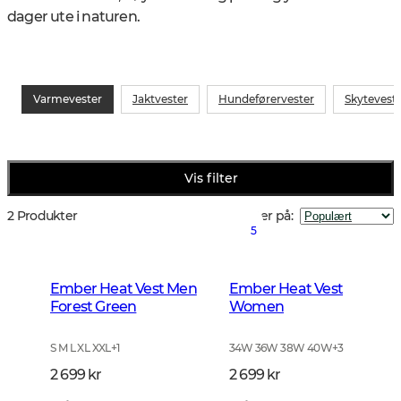
dager ute i naturen.
Varmevester
Jaktvester
Hundeførervester
Skytevest
Vis filter
2 Produkter
Sorter på
:
5
Ember Heat Vest Men
Ember Heat Vest
Forest Green
Women
S M L XL XXL
+
1
34W 36W 38W 40W
+
3
2 699 kr
2 699 kr