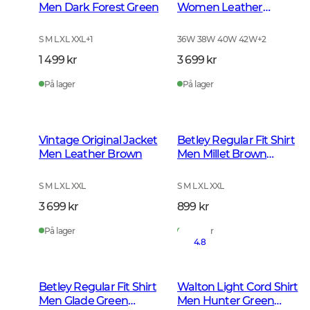
Men Dark Forest Green
Women Leather
Brown
S M L XL XXL
+
1
36W 38W 40W 42W
+
2
1 499 kr
3 699 kr
På lager
På lager
Vintage Original Jacket
Betley Regular Fit Shirt
Men Leather Brown
Men Millet Brown
Checked
S M L XL XXL
S M L XL XXL
3 699 kr
899 kr
På lager
På lager
4.8
Betley Regular Fit Shirt
Walton Light Cord Shirt
Men Glade Green
Men Hunter Green