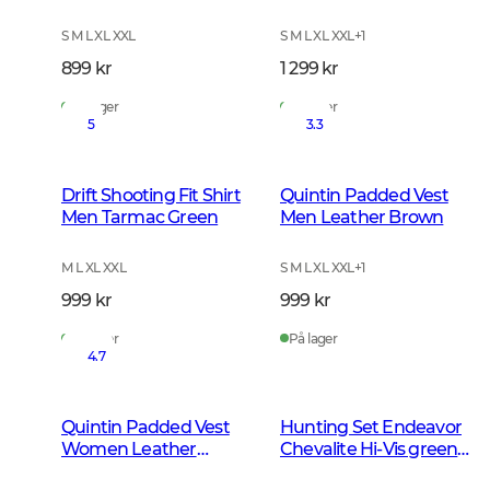
Checked
Checked
S M L XL XXL
S M L XL XXL
+
1
899 kr
1 299 kr
På lager
På lager
5
3.3
Drift Shooting Fit Shirt
Quintin Padded Vest
Men Tarmac Green
Men Leather Brown
M L XL XXL
S M L XL XXL
+
1
999 kr
999 kr
På lager
På lager
4.7
Quintin Padded Vest
Hunting Set Endeavor
Women Leather
Chevalite Hi-Vis green
Brown
Herre 2.0