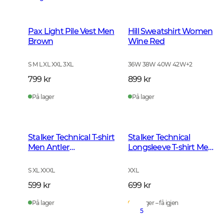
Pax Light Pile Vest Men
Hill Sweatshirt Women
Brown
Wine Red
S M L XL XXL 3XL
36W 38W 40W 42W
+
2
799 kr
899 kr
På lager
På lager
Stalker Technical T-shirt
Stalker Technical
Men Antler
Longsleeve T-shirt Men
Camouflage
Antler Camouflage
S XL XXXL
XXL
599 kr
699 kr
På lager
På lager – få igjen
5