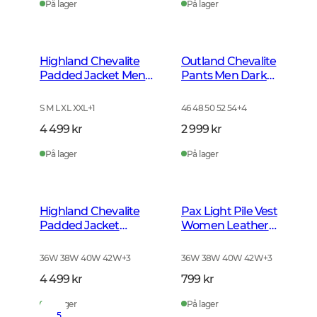
På lager
På lager
Highland Chevalite
Outland Chevalite
Padded Jacket Men
Pants Men Dark
Dark Forest Green
Forrest Green
S M L XL XXL
+
1
46 48 50 52 54
+
4
4 499 kr
2 999 kr
På lager
På lager
Highland Chevalite
Pax Light Pile Vest
Padded Jacket
Women Leather
Women Dark Forrest
Brown
Green
36W 38W 40W 42W
+
3
36W 38W 40W 42W
+
3
4 499 kr
799 kr
På lager
På lager
5