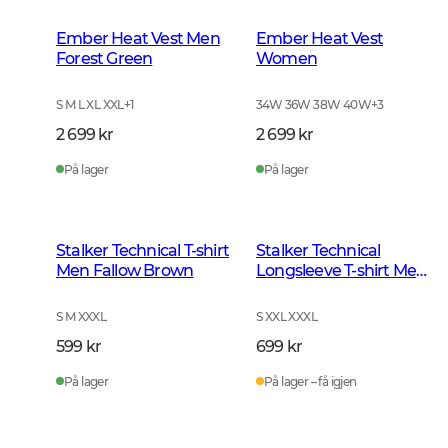
Ember Heat Vest Men
Ember Heat Vest
Forest Green
Women
S M L XL XXL
+
1
34W 36W 38W 40W
+
3
2 699 kr
2 699 kr
På lager
På lager
Stalker Technical T-shirt
Stalker Technical
Men Fallow Brown
Longsleeve T-shirt Men
Fallow Brown
S M XXXL
S XXL XXXL
599 kr
699 kr
På lager
På lager – få igjen