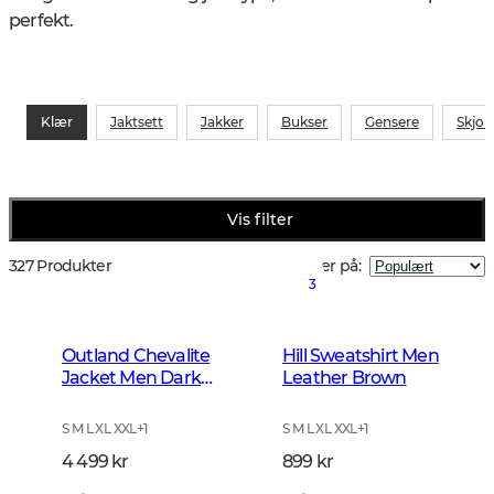
perfekt.
Klær
Jaktsett
Jakker
Bukser
Gensere
Skjor
Vis filter
327 Produkter
Sorter på
:
3
Outland Chevalite
Hill Sweatshirt Men
Jacket Men Dark
Leather Brown
Forrest Green
S M L XL XXL
+
1
S M L XL XXL
+
1
4 499 kr
899 kr