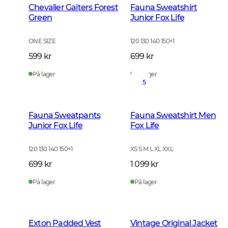
Chevalier Gaiters Forest
Fauna Sweatshirt
Green
Junior Fox Life
ONE SIZE
120 130 140 150
+
1
599 kr
699 kr
På lager
På lager
5
Fauna Sweatpants
Fauna Sweatshirt Men
Junior Fox Life
Fox Life
120 130 140 150
+
1
XS S M L XL XXL
699 kr
1 099 kr
På lager
På lager
Exton Padded Vest
Vintage Original Jacket