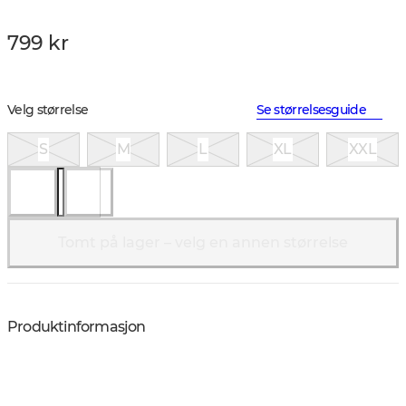
799 kr
Velg størrelse
Se størrelsesguide
S
M
L
XL
XXL
Tomt på lager – velg en annen størrelse
Produktinformasjon