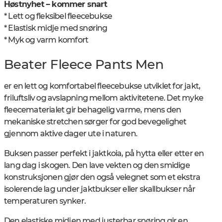
Høstnyhet – kommer snart
* Lett og fleksibel fleecebukse
* Elastisk midje med snøring
* Myk og varm komfort
Beater Fleece Pants Men
er en lett og komfortabel fleecebukse utviklet for jakt,
friluftsliv og avslapning mellom aktivitetene. Det myke
fleecematerialet gir behagelig varme, mens den
mekaniske stretchen sørger for god bevegelighet
gjennom aktive dager ute i naturen.
Buksen passer perfekt i jaktkoia, på hytta eller etter en
lang dag i skogen. Den lave vekten og den smidige
konstruksjonen gjør den også velegnet som et ekstra
isolerende lag under jaktbukser eller skallbukser når
temperaturen synker.
Den elastiske midjen med justerbar snøring gir en