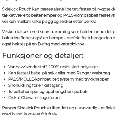
Sidekick Pouch kan bæres alene i beltet, festes på ryggse
takket være to beltehemper og PALS-kompatibelt festesys
vesken mellom ulike plagg og sekker etter behov.
Vesken lukkes med snorstramming som holder innholdet på pl
baksiden finnes også en hempe – perfekt for å henge den o
også hektes på en D-ring med karabinkrok.
Funksjoner og detaljer:
Vannavvisende stoff i 100 % resirkulert polyester
Kan festes i belte, på sekk eller med Ranger Waistbag
PALS/MOLLE-kompatibelt system med trykknapper
Snorlukking for enkel tilgang
To beltehemper og opphengshempe bak
Diskré Chevalier-logo foran
Ranger Sidekick Pouch er liten, lett og uunnværlig – et fleksib
med hund, jakt eller friluftsliv.