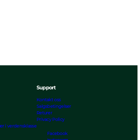
Support
Kontakt oss
Salgsbetingelser
Returer
Privacy Policy
ær i verdensklasse
Facebook