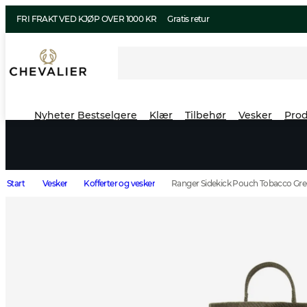
FRI FRAKT VED KJØP OVER 1000 KR
Gratis retur
Nyheter
Bestselgere
Klær
Tilbehør
Vesker
Prod
Start
Vesker
Kofferter og vesker
Ranger Sidekick Pouch Tobacco Gr