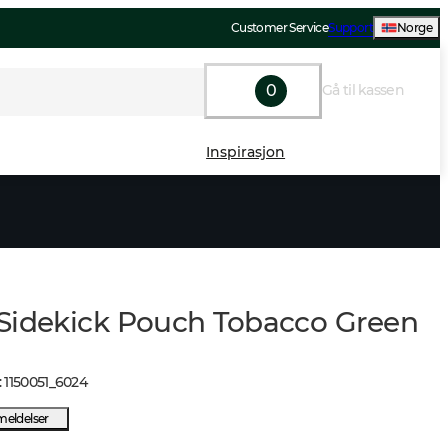
Customer Service
Support
Norge
0
Gå til kassen
Inspirasjon
Sidekick Pouch Tobacco Green
:
1150051
_
6024
meldelser