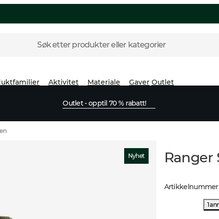
Søk etter produkter eller kategorier
uktfamilier
Aktivitet
Materiale
Gaver
Outlet
Outlet - opptil 70 % rabatt!
een
Ranger 
Nyhet
Artikkelnummer
1 an