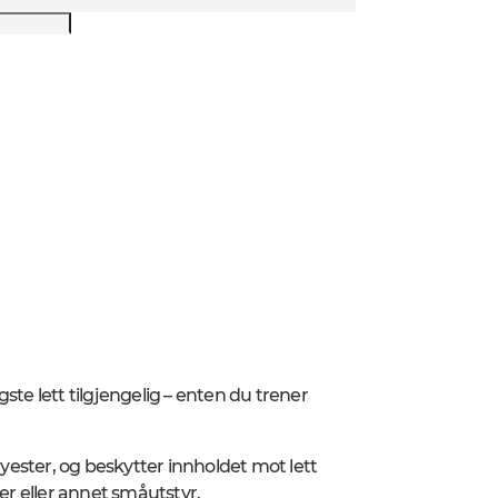
igste lett tilgjengelig – enten du trener
lyester, og beskytter innholdet mot lett
er eller annet småutstyr.