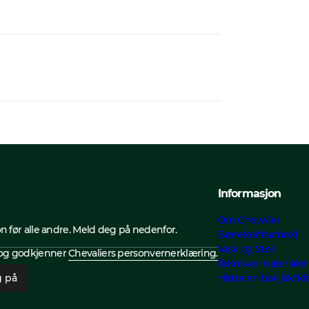
Informasjon
Om Chevalier
on før alle andre. Meld deg på nedenfor.
Bærekraftsarbeid
Vask og Stell
r og godkjenner
Chevaliers personvernerklæring.
Tekniske materialer
 på
Historien bak jaktkl