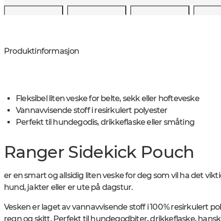
Produktinformasjon
Fleksibel liten veske for belte, sekk eller hofteveske
Vannavvisende stoff i resirkulert polyester
Perfekt til hundegodis, drikkeflaske eller småting
Ranger Sidekick Pouch
er en smart og allsidig liten veske for deg som vil ha det vikt
hund, jakter eller er ute på dagstur.
Vesken er laget av vannavvisende stoff i 100 % resirkulert po
regn og skitt. Perfekt til hundegodbiter, drikkeflaske, hansk