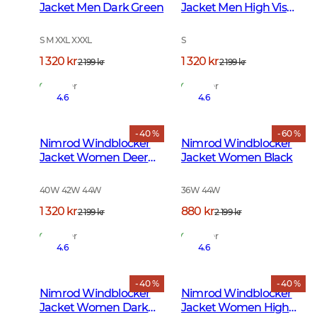
Jacket Men Dark Green
Jacket Men High Vis
Orange
S M XXL XXXL
S
1 320 kr
1 320 kr
2 199 kr
2 199 kr
På lager
På lager
4.6
4.6
- 40 %
- 60 %
Nimrod Windblocker
Nimrod Windblocker
Jacket Women Deer
Jacket Women Black
Camouflage
40W 42W 44W
36W 44W
1 320 kr
880 kr
2 199 kr
2 199 kr
På lager
På lager
4.6
4.6
- 40 %
- 40 %
Nimrod Windblocker
Nimrod Windblocker
Jacket Women Dark
Jacket Women High