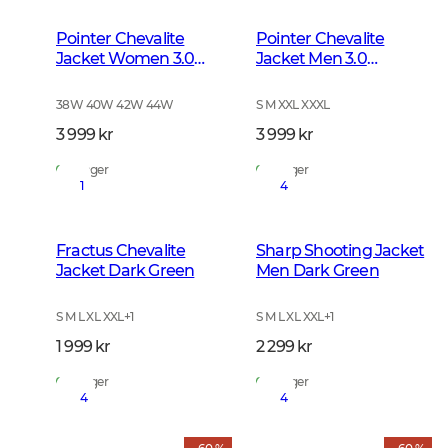
Pointer Chevalite
Pointer Chevalite
Jacket Women 3.0
Jacket Men 3.0
Autumn Green Deer
Autumn Green Deer
38W 40W 42W 44W
S M XXL XXXL
3 999 kr
3 999 kr
På lager
På lager
1
4
Fractus Chevalite
Sharp Shooting Jacket
Jacket Dark Green
Men Dark Green
S M L XL XXL
+
1
S M L XL XXL
+
1
1 999 kr
2 299 kr
På lager
På lager
4
4