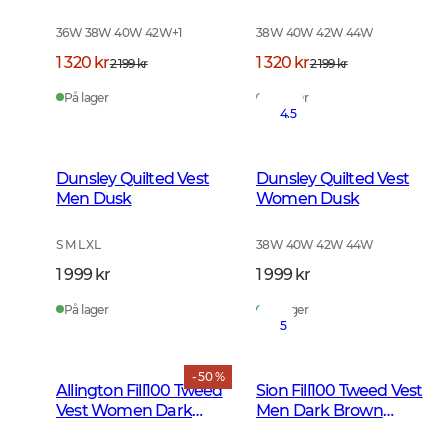
Green
Vis Orange
36W 38W 40W 42W
+
1
38W 40W 42W 44W
1 320 kr
1 320 kr
2 199 kr
2 199 kr
På lager
På lager
4.5
Dunsley Quilted Vest
Dunsley Quilted Vest
Men Dusk
Women Dusk
S M L XL
38W 40W 42W 44W
1 999 kr
1 999 kr
På lager
På lager
5
- 50 %
Allington Fill100 Tweed
Sion Fill100 Tweed Vest
Vest Women Dark
Men Dark Brown
Green
Glencheck