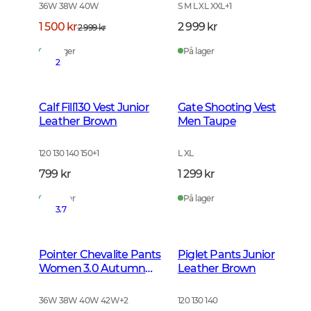
36W 38W 40W
S M L XL XXL
+
1
1 500 kr
2 999 kr
2 999 kr
På lager
På lager
2
Calf Fill130 Vest Junior
Gate Shooting Vest
Leather Brown
Men Taupe
120 130 140 150
+
1
L XL
799 kr
1 299 kr
På lager
På lager
3.7
Pointer Chevalite Pants
Piglet Pants Junior
Women 3.0 Autumn
Leather Brown
Green Deer
36W 38W 40W 42W
+
2
120 130 140