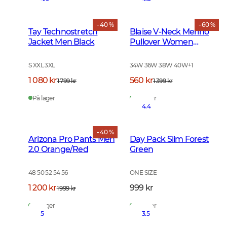
- 40 %
- 60 %
Tay Technostretch
Blaise V-Neck Merino
Jacket Men Black
Pullover Women
Cherry Red
S XXL 3XL
34W 36W 38W 40W
+
1
1 080 kr
560 kr
1 799 kr
1 399 kr
På lager
På lager
4.4
- 40 %
Arizona Pro Pants Men
Day Pack Slim Forest
2.0 Orange/Red
Green
48 50 52 54 56
ONE SIZE
1 200 kr
999 kr
1 999 kr
På lager
På lager
5
3.5