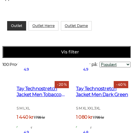
Outlet
Outlet Herre
Outlet Dame
Vis filter
100 Produkter
Sorter på
:
4.9
4.9
- 20 %
- 40 %
Tay Technostretch
Tay Technostretch
Jacket Men Tobacco
Jacket Men Dark Green
Brown
S M L XL
S M XL XXL 3XL
1 440 kr
1 080 kr
1 799 kr
1 799 kr
På lager
På lager
4.9
4.8