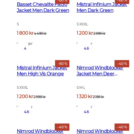
- 60 %
- 60 %
Basset Chevalite Fill130
Mistral Infinium Jacket
Jacket Men Dark Green
Men Dark Green
S
S XXXL
1 800 kr
1 200 kr
4 499 kr
2 999 kr
På lager
På lager
4
4.6
- 60 %
- 40 %
Mistral Infinium Jacket
Nimrod Windblocker
Men High Vis Orange
Jacket Men Deer
Camouflage
S XXXL
S M L
1 200 kr
1 320 kr
2 999 kr
2 199 kr
På lager
På lager
4.6
4.6
- 40 %
- 40 %
Nimrod Windblocker
Nimrod Windblocker