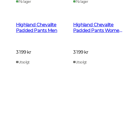
På lager
På lager
Highland Chevalite
Highland Chevalite
Padded Pants Men
Padded Pants Women
Dark Forest Green
3 199 kr
3 199 kr
Utsolgt
Utsolgt