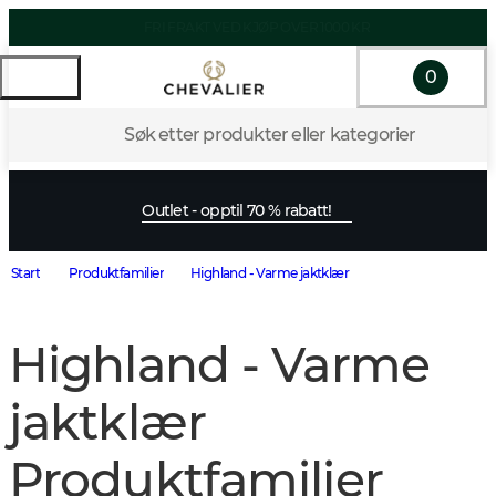
FRI FRAKT VED KJØP OVER 1000 KR
0
Søk etter produkter eller kategorier
Outlet - opptil 70 % rabatt!
Start
Produktfamilier
Highland - Varme jaktklær
Highland - Varme
jaktklær
Produktfamilier