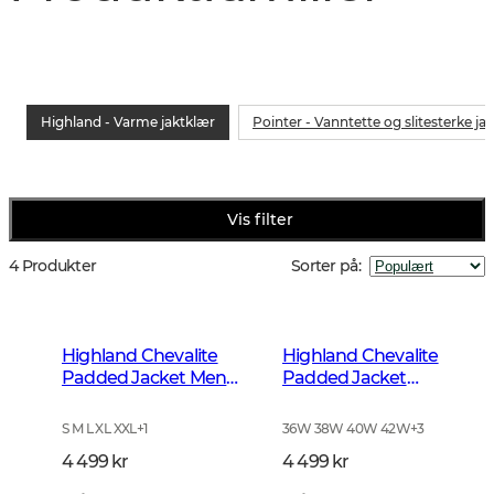
Highland - Varme jaktklær
Pointer - Vanntette og slitesterke ja
Vis filter
4 Produkter
Sorter på
:
Highland Chevalite
Highland Chevalite
Padded Jacket Men
Padded Jacket
Dark Forest Green
Women Dark Forrest
Green
S M L XL XXL
+
1
36W 38W 40W 42W
+
3
4 499 kr
4 499 kr