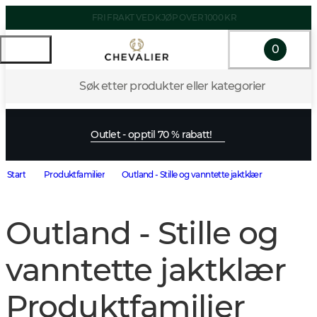
FRI FRAKT VED KJØP OVER 1000 KR
0
Søk etter produkter eller kategorier
Outlet - opptil 70 % rabatt!
Start
Produktfamilier
Outland - Stille og vanntette jaktklær
Outland - Stille og
vanntette jaktklær
Produktfamilier