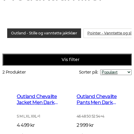
Outland - Stille og vanntette jaktklær
Pointer - Vanntette og sli
Vis filter
2 Produkter
Sorter på
:
Outland Chevalite
Outland Chevalite
Jacket Men Dark
Pants Men Dark
Forrest Green
Forrest Green
S M L XL XXL
+
1
46 48 50 52 54
+
4
4 499 kr
2 999 kr