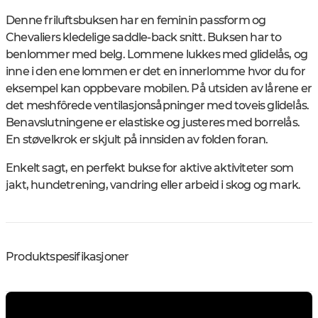
Denne friluftsbuksen har en feminin passform og
Chevaliers kledelige saddle-back snitt. Buksen har to
benlommer med belg. Lommene lukkes med glidelås, og
inne i den ene lommen er det en innerlomme hvor du for
eksempel kan oppbevare mobilen. På utsiden av lårene er
det meshfôrede ventilasjonsåpninger med toveis glidelås.
Benavslutningene er elastiske og justeres med borrelås.
En støvelkrok er skjult på innsiden av folden foran.
Enkelt sagt, en perfekt bukse for aktive aktiviteter som
jakt, hundetrening, vandring eller arbeid i skog og mark.
Produktspesifikasjoner